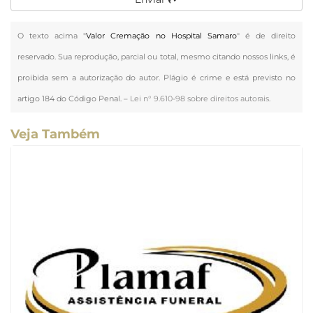
O texto acima "
Valor Cremação no Hospital Samaro
" é de direito
reservado. Sua reprodução, parcial ou total, mesmo citando nossos links, é
proibida sem a autorização do autor. Plágio é crime e está previsto no
artigo 184 do Código Penal. –
Lei n° 9.610-98 sobre direitos autorais
.
Veja Também