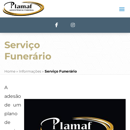
Serviço
Funerário
Home
»
Informações
»
Serviço Funerário
A
adesão
de um
plano
de