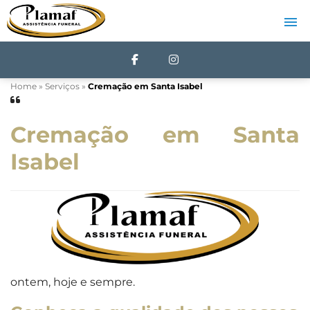
Home
»
Serviços
»
Cremação em Santa Isabel
Cremação em Santa
Isabel
ontem, hoje e sempre.