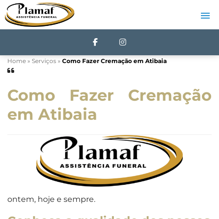
Home
»
Serviços
»
Como Fazer Cremação em Atibaia
Como Fazer Cremação
em Atibaia
ontem, hoje e sempre.