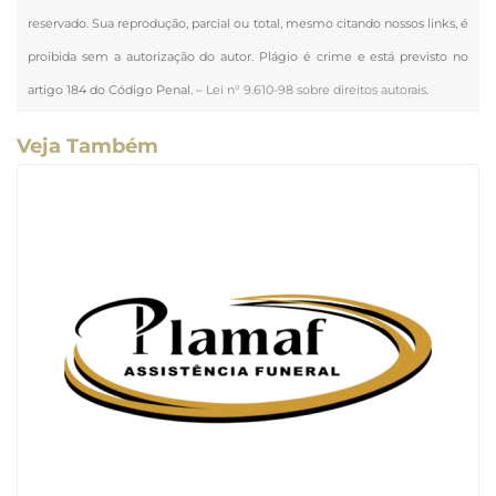
reservado. Sua reprodução, parcial ou total, mesmo citando nossos links, é
proibida sem a autorização do autor. Plágio é crime e está previsto no
artigo 184 do Código Penal. –
Lei n° 9.610-98 sobre direitos autorais
.
Veja Também