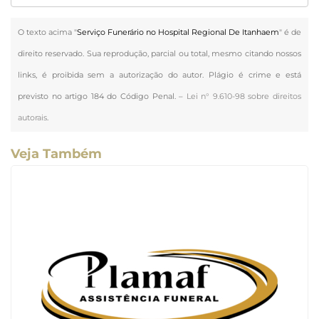
O texto acima "
Serviço Funerário no Hospital Regional De Itanhaem
" é de
direito reservado. Sua reprodução, parcial ou total, mesmo citando nossos
links, é proibida sem a autorização do autor. Plágio é crime e está
previsto no artigo 184 do Código Penal. –
Lei n° 9.610-98 sobre direitos
autorais
.
Veja Também