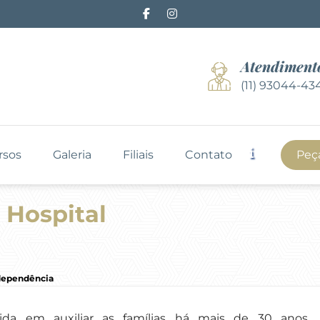
Atendiment
(11) 93044-43
rsos
Galeria
Filiais
Contato
Peç
 Hospital
ndependência
da em auxiliar as famílias há mais de 30 anos,