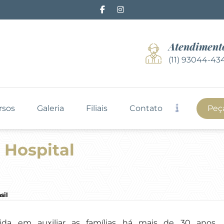
Atendiment
(11) 93044-43
rsos
Galeria
Filiais
Contato
Peç
 Hospital
sil
da em auxiliar as famílias há mais de 30 anos,