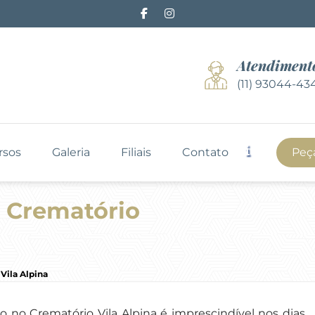
Atendiment
(11) 93044-43
rsos
Galeria
Filiais
Contato
Peç
o Crematório
Vila Alpina
 no Crematório Vila Alpina é imprescindível nos dias