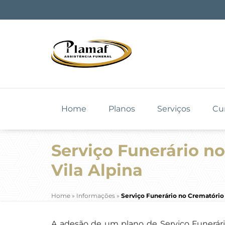
Home
Planos
Serviços
Cu
Serviço Funerário n
Vila Alpina
Home
»
Informações
»
Serviço Funerário no Crematório 
A adesão de um plano de Serviço Funerário