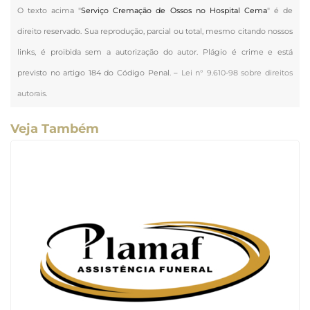
O texto acima "
Serviço Cremação de Ossos no Hospital Cema
" é de
direito reservado. Sua reprodução, parcial ou total, mesmo citando nossos
links, é proibida sem a autorização do autor. Plágio é crime e está
previsto no artigo 184 do Código Penal. –
Lei n° 9.610-98 sobre direitos
autorais
.
Veja Também