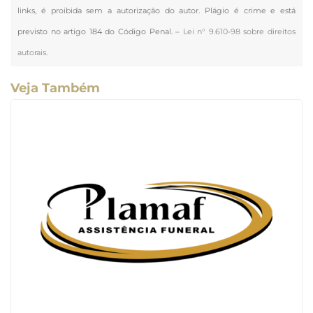
links, é proibida sem a autorização do autor. Plágio é crime e está
previsto no artigo 184 do Código Penal. –
Lei n° 9.610-98 sobre direitos
autorais
.
Veja Também