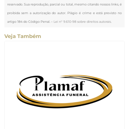
reservado. Sua reprodução, parcial ou total, mesmo citando nossos links, é
proibida sem a autorização do autor. Plágio é crime e está previsto no
artigo 184 do Código Penal. –
Lei n° 9.610-98 sobre direitos autorais
.
Veja Também