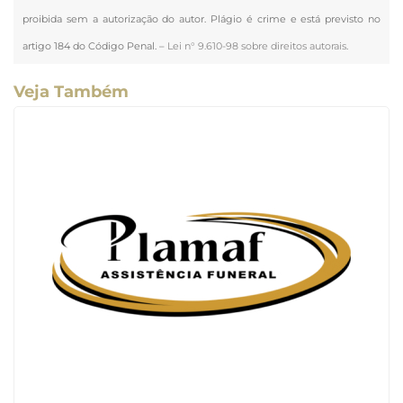
proibida sem a autorização do autor. Plágio é crime e está previsto no
artigo 184 do Código Penal. –
Lei n° 9.610-98 sobre direitos autorais
.
Veja Também