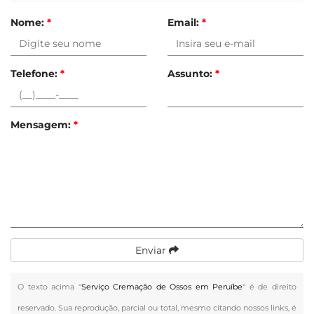
Nome:
*
Email:
*
Telefone:
*
Assunto:
*
Mensagem:
*
Enviar
O texto acima "
Serviço Cremação de Ossos em Peruíbe
" é de direito
reservado. Sua reprodução, parcial ou total, mesmo citando nossos links, é