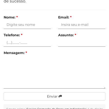
de sucesso.
Nome:
*
Email:
*
Telefone:
*
Assunto:
*
Mensagem:
*
Enviar
O texto acima "
Serviço Cremação de Ossos em Indianópolis
" é de direito