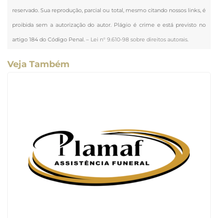
reservado. Sua reprodução, parcial ou total, mesmo citando nossos links, é
proibida sem a autorização do autor. Plágio é crime e está previsto no
artigo 184 do Código Penal. –
Lei n° 9.610-98 sobre direitos autorais
.
Veja Também