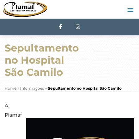
Sepultamento
no Hospital
São Camilo
Home
»
Informações
»
Sepultamento no Hospital São Camilo
A
Plamaf