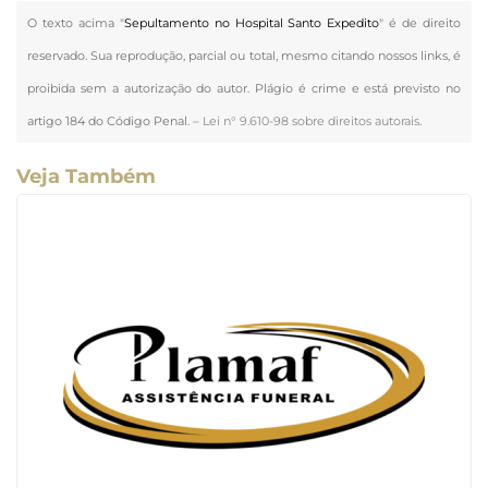
O texto acima "
Sepultamento no Hospital Santo Expedito
" é de direito
reservado. Sua reprodução, parcial ou total, mesmo citando nossos links, é
proibida sem a autorização do autor. Plágio é crime e está previsto no
artigo 184 do Código Penal. –
Lei n° 9.610-98 sobre direitos autorais
.
Veja Também