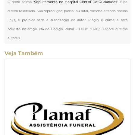
O texto acima "
Sepultamento no Hospital Central De Guaianases
" é de
direito reservado. Sua reprodução, parcial ou total, mesmo citando nossos
links, é proibida sem a autorização do autor. Plágio é crime e está
previsto no artigo 184 do Código Penal. –
Lei n° 9.610-98 sobre direitos
autorais
.
Veja Também