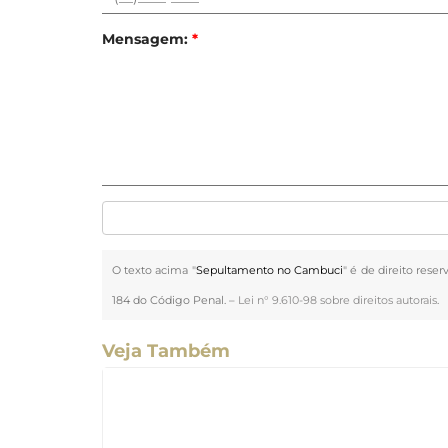
Mensagem:
*
O texto acima "
Sepultamento no Cambuci
" é de direito rese
184 do Código Penal. –
Lei n° 9.610-98 sobre direitos autorais
.
Veja Também