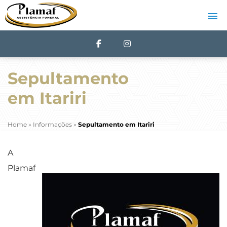
Sepultamento
em Itariri
Home
»
Informações
»
Sepultamento em Itariri
A
Plamaf