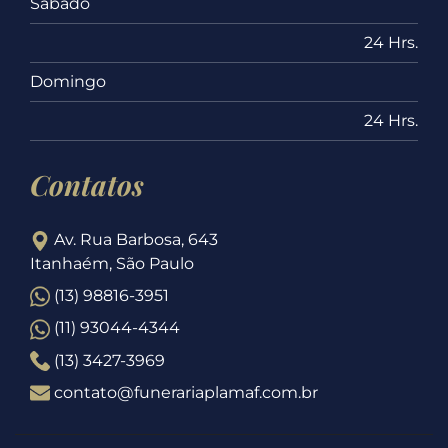
Sábado
24 Hrs.
Domingo
24 Hrs.
Contatos
Av. Rua Barbosa, 643
Itanhaém, São Paulo
(13) 98816-3951
(11) 93044-4344
(13) 3427-3969
contato@funerariaplamaf.com.br