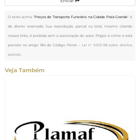
Enviar
O texto acima "
Preços de Transporte Funerário na Cidade Praia Grande
" é
de direito reservado. Sua reprodução, parcial ou total, mesmo citando
nossos links, é proibida sem a autorização do autor. Plágio é crime e está
previsto no artigo 184 do Código Penal. –
Lei n° 9.610-98 sobre direitos
autorais
.
Veja Também