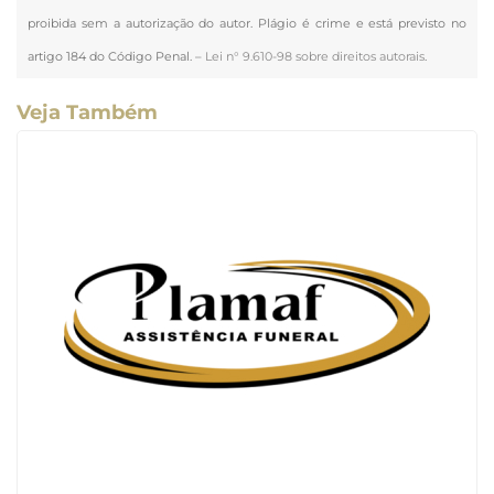
proibida sem a autorização do autor. Plágio é crime e está previsto no
artigo 184 do Código Penal. –
Lei n° 9.610-98 sobre direitos autorais
.
Veja Também