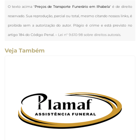
O texto acima "
Preços de Transporte Funerário em Ilhabela
" é de direito
reservado. Sua reprodução, parcial ou total, mesmo citando nossos links, é
proibida sem a autorização do autor. Plágio é crime e está previsto no
artigo 184 do Código Penal. –
Lei n° 9.610-98 sobre direitos autorais
.
Veja Também