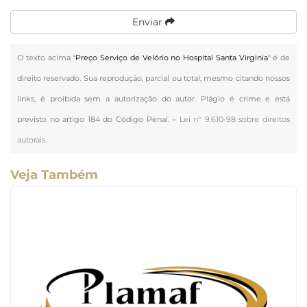
Enviar
O texto acima "
Preço Serviço de Velório no Hospital Santa Virginia
" é de
direito reservado. Sua reprodução, parcial ou total, mesmo citando nossos
links, é proibida sem a autorização do autor. Plágio é crime e está
previsto no artigo 184 do Código Penal. –
Lei n° 9.610-98 sobre direitos
autorais
.
Veja Também