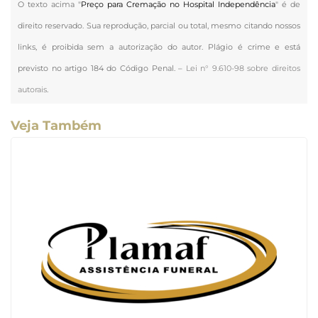
O texto acima "
Preço para Cremação no Hospital Independência
" é de
direito reservado. Sua reprodução, parcial ou total, mesmo citando nossos
links, é proibida sem a autorização do autor. Plágio é crime e está
previsto no artigo 184 do Código Penal. –
Lei n° 9.610-98 sobre direitos
autorais
.
Veja Também