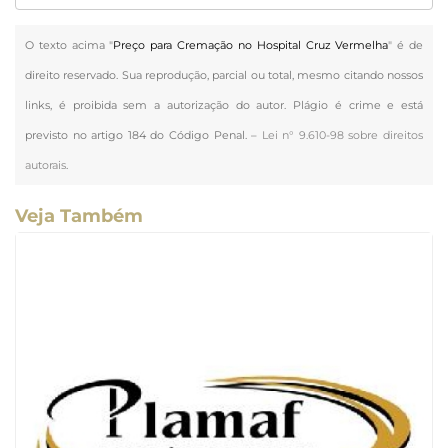
O texto acima "
Preço para Cremação no Hospital Cruz Vermelha
" é de
direito reservado. Sua reprodução, parcial ou total, mesmo citando nossos
links, é proibida sem a autorização do autor. Plágio é crime e está
previsto no artigo 184 do Código Penal. –
Lei n° 9.610-98 sobre direitos
autorais
.
Veja Também