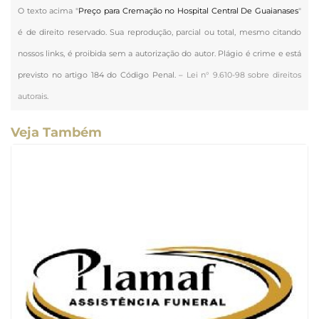
O texto acima "
Preço para Cremação no Hospital Central De Guaianases
"
é de direito reservado. Sua reprodução, parcial ou total, mesmo citando
nossos links, é proibida sem a autorização do autor. Plágio é crime e está
previsto no artigo 184 do Código Penal. –
Lei n° 9.610-98 sobre direitos
autorais
.
Veja Também