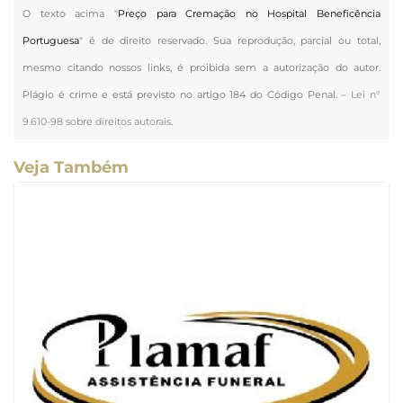
O texto acima "
Preço para Cremação no Hospital Beneficência
Portuguesa
" é de direito reservado. Sua reprodução, parcial ou total,
mesmo citando nossos links, é proibida sem a autorização do autor.
Plágio é crime e está previsto no artigo 184 do Código Penal. –
Lei n°
9.610-98 sobre direitos autorais
.
Veja Também