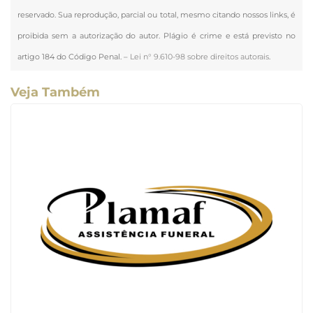
reservado. Sua reprodução, parcial ou total, mesmo citando nossos links, é
proibida sem a autorização do autor. Plágio é crime e está previsto no
artigo 184 do Código Penal. –
Lei n° 9.610-98 sobre direitos autorais
.
Veja Também