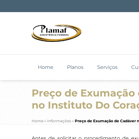
Home
Planos
Serviços
Cu
Preço de Exumação 
no Instituto Do Cora
Home
»
Informações
»
Preço de Exumação de Cadáver no
Antes de solicitar o procedimento de ex