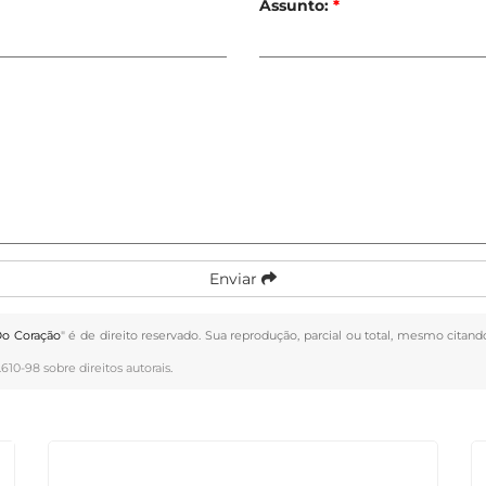
Assunto:
*
Enviar
Do Coração
" é de direito reservado. Sua reprodução, parcial ou total, mesmo citand
.610-98 sobre direitos autorais
.