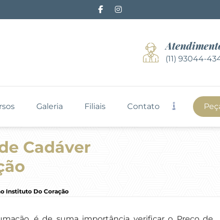
Atendiment
(11) 93044-43
rsos
Galeria
Filiais
Contato
Peç
de Cadáver
ção
 Instituto Do Coração
umação, é de suma importância verificar o Preço de