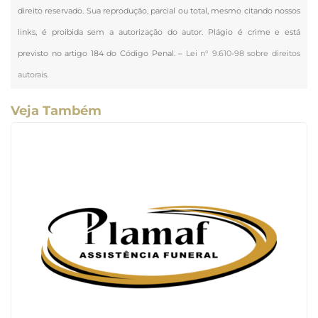
direito reservado. Sua reprodução, parcial ou total, mesmo citando nossos
links, é proibida sem a autorização do autor. Plágio é crime e está
previsto no artigo 184 do Código Penal. –
Lei n° 9.610-98 sobre direitos
autorais
.
Veja Também