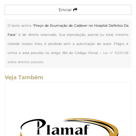
Enviar
O texto acima "
Preço de Exumação de Cadáver no Hospital Defeitos Da
Face
" é de direito reservado. Sua reprodução, parcial ou total, mesmo
citando nossos links, é proibida sem a autorização do autor. Plágio é
crime e está previsto no artigo 184 do Código Penal. –
Lei n° 9.610-98
sobre direitos autorais
.
Veja Também