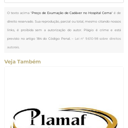
O texto acima "
Preço de Exumação de Cadáver no Hospital Cema
" é de
direito reservado. Sua reprodução, parcial ou total, mesmo citando nossos
links, é proibida sem a autorização do autor. Plágio é crime e está
previsto no artigo 184 do Código Penal. –
Lei n° 9.610-98 sobre direitos
autorais
.
Veja Também