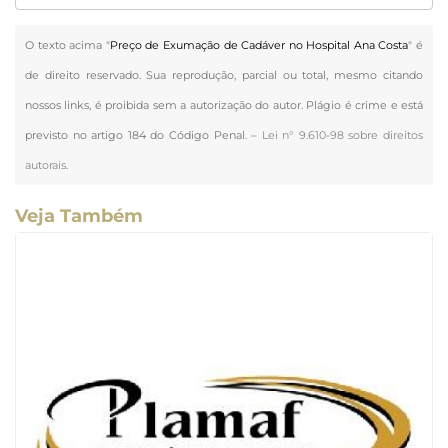
O texto acima "
Preço de Exumação de Cadáver no Hospital Ana Costa
" é
de direito reservado. Sua reprodução, parcial ou total, mesmo citando
nossos links, é proibida sem a autorização do autor. Plágio é crime e está
previsto no artigo 184 do Código Penal. –
Lei n° 9.610-98 sobre direitos
autorais
.
Veja Também