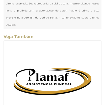
direito reservado. Sua reprodução, parcial ou total, mesmo citando nossos
links, é proibida sem a autorização do autor. Plágio é crime e está
previsto no artigo 184 do Código Penal. –
Lei n° 9.610-98 sobre direitos
autorais
.
Veja Também