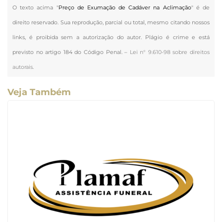
O texto acima "
Preço de Exumação de Cadáver na Aclimação
" é de
direito reservado. Sua reprodução, parcial ou total, mesmo citando nossos
links, é proibida sem a autorização do autor. Plágio é crime e está
previsto no artigo 184 do Código Penal. –
Lei n° 9.610-98 sobre direitos
autorais
.
Veja Também