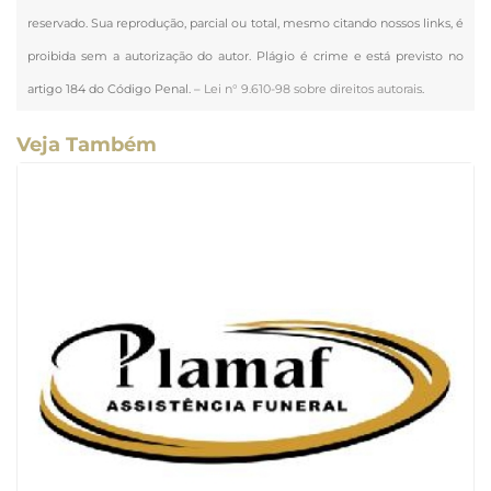
reservado. Sua reprodução, parcial ou total, mesmo citando nossos links, é
proibida sem a autorização do autor. Plágio é crime e está previsto no
artigo 184 do Código Penal. –
Lei n° 9.610-98 sobre direitos autorais
.
Veja Também