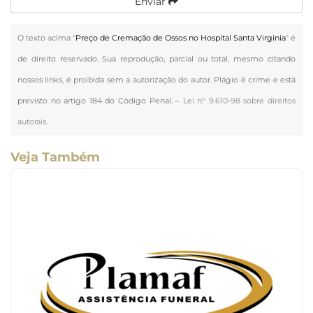
Enviar
O texto acima "
Preço de Cremação de Ossos no Hospital Santa Virginia
" é
de direito reservado. Sua reprodução, parcial ou total, mesmo citando
nossos links, é proibida sem a autorização do autor. Plágio é crime e está
previsto no artigo 184 do Código Penal. –
Lei n° 9.610-98 sobre direitos
autorais
.
Veja Também