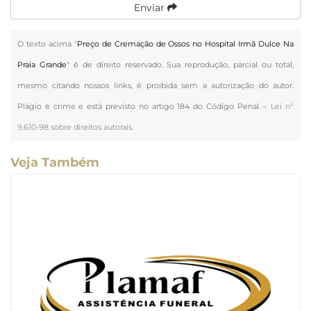
Enviar
O texto acima "
Preço de Cremação de Ossos no Hospital Irmã Dulce Na
Praia Grande
" é de direito reservado. Sua reprodução, parcial ou total,
mesmo citando nossos links, é proibida sem a autorização do autor.
Plágio é crime e está previsto no artigo 184 do Código Penal. –
Lei n°
9.610-98 sobre direitos autorais
.
Veja Também