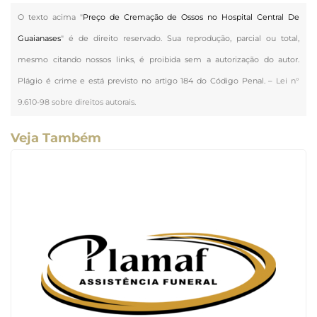
O texto acima "
Preço de Cremação de Ossos no Hospital Central De
Guaianases
" é de direito reservado. Sua reprodução, parcial ou total,
mesmo citando nossos links, é proibida sem a autorização do autor.
Plágio é crime e está previsto no artigo 184 do Código Penal. –
Lei n°
9.610-98 sobre direitos autorais
.
Veja Também