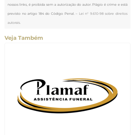
nossos links, é proibida sem a autorização do autor. Plágio é crime e está
previsto no artigo 184 do Código Penal. –
Lei n° 9.610-98 sobre direitos
autorais
.
Veja Também