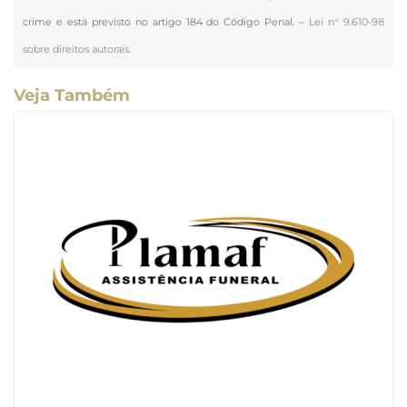
crime e está previsto no artigo 184 do Código Penal. –
Lei n° 9.610-98
sobre direitos autorais
.
Veja Também