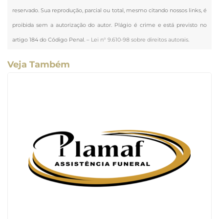
reservado. Sua reprodução, parcial ou total, mesmo citando nossos links, é
proibida sem a autorização do autor. Plágio é crime e está previsto no
artigo 184 do Código Penal. –
Lei n° 9.610-98 sobre direitos autorais
.
Veja Também