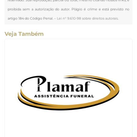
proibida sem a autorização do autor. Plágio é crime e está previsto no
artigo 184 do Código Penal. –
Lei n° 9.610-98 sobre direitos autorais
.
Veja Também