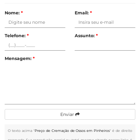
Nome:
*
Email:
*
Telefone:
*
Assunto:
*
Mensagem:
*
Enviar
O texto acima "
Preço de Cremação de Ossos em Pinheiros
" é de direito
reservado. Sua reprodução, parcial ou total, mesmo citando nossos links, é