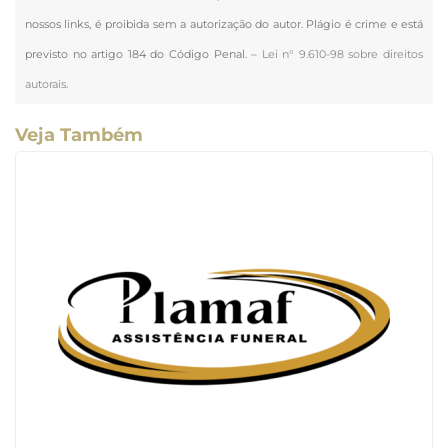
nossos links, é proibida sem a autorização do autor. Plágio é crime e está
previsto no artigo 184 do Código Penal. –
Lei n° 9.610-98 sobre direitos
autorais
.
Veja Também