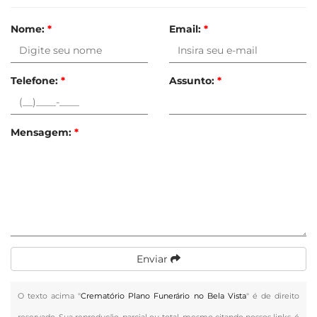
Nome:
*
Email:
*
Telefone:
*
Assunto:
*
Mensagem:
*
Enviar
O texto acima "
Crematório Plano Funerário no Bela Vista
" é de direito
reservado. Sua reprodução, parcial ou total, mesmo citando nossos links, é