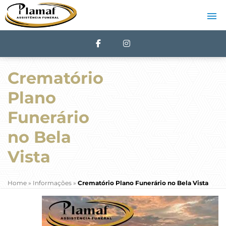
Crematório
Plano
Funerário
no Bela
Vista
Home
»
Informações
»
Crematório Plano Funerário no Bela Vista