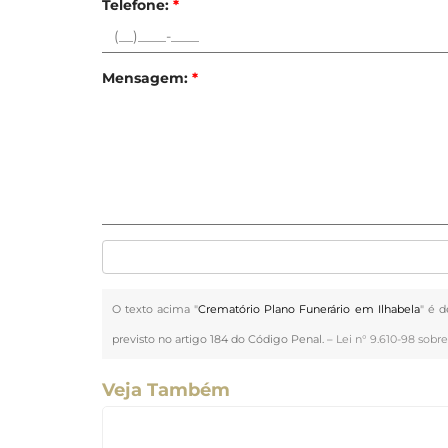
Telefone:
*
Mensagem:
*
O texto acima "
Crematório Plano Funerário em Ilhabela
" é d
previsto no artigo 184 do Código Penal. –
Lei n° 9.610-98 sobre
Veja Também