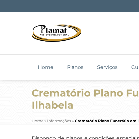
Home
Planos
Serviços
Cu
Crematório Plano F
Ilhabela
Home
»
Informações
»
Crematório Plano Funerário em I
Dispondo de planos e condições especiai