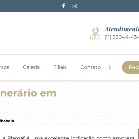
Atendiment
(11) 93044-43
rsos
Galeria
Filiais
Contato
Peç
unerário em
lhabela
s, a Plamaf é uma excelente indicação como empresa