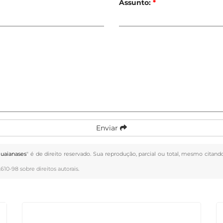
Assunto:
*
Enviar
Guaianases
" é de direito reservado. Sua reprodução, parcial ou total, mesmo citand
.610-98 sobre direitos autorais
.