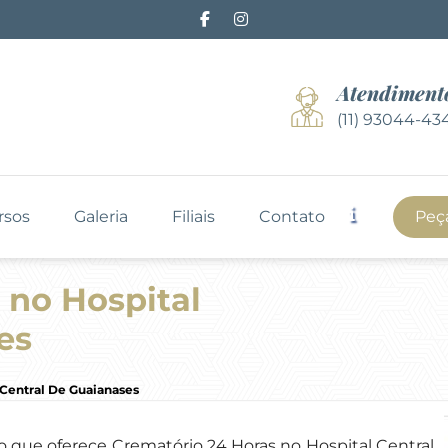
Atendiment
(11) 93044-43
rsos
Galeria
Filiais
Contato
Peç
 no Hospital
es
 Central De Guaianases
o que oferece Crematório 24 Horas no Hospital Central