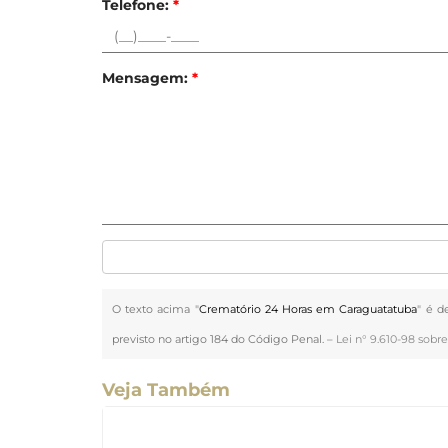
Telefone:
*
Mensagem:
*
O texto acima "
Crematório 24 Horas em Caraguatatuba
" é d
previsto no artigo 184 do Código Penal. –
Lei n° 9.610-98 sobre
Veja Também