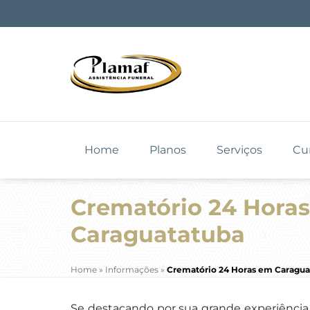
Home
Planos
Serviços
Cu
Crematório 24 Hora
Caraguatatuba
Home
»
Informações
»
Crematório 24 Horas em Caragua
Se destacando por sua grande experiência