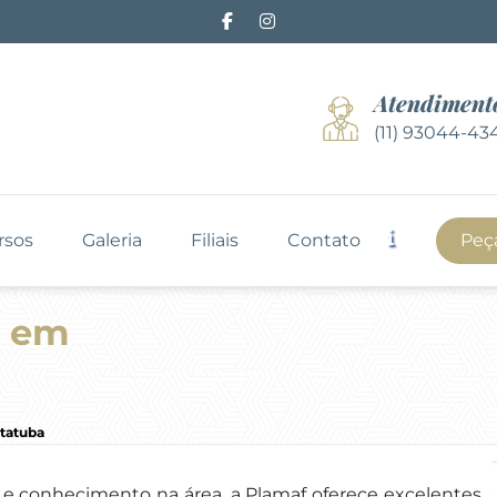
Atendiment
(11) 93044-43
rsos
Galeria
Filiais
Contato
Peç
s em
tatuba
 e conhecimento na área, a Plamaf oferece excelentes