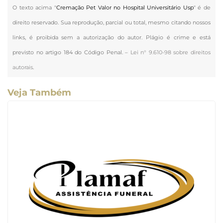
O texto acima "
Cremação Pet Valor no Hospital Universitário Usp
" é de
direito reservado. Sua reprodução, parcial ou total, mesmo citando nossos
links, é proibida sem a autorização do autor. Plágio é crime e está
previsto no artigo 184 do Código Penal. –
Lei n° 9.610-98 sobre direitos
autorais
.
Veja Também